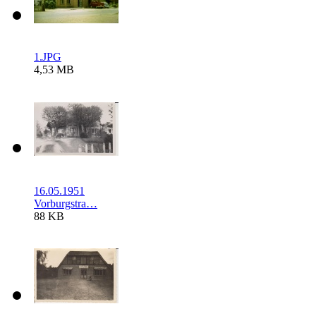
1.JPG
4,53 MB
16.05.1951
Vorburgstra…
88 KB