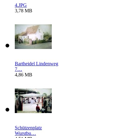
4.JPG
3,78 MB
Bartheidel Lindenweg
7…
4,86 MB
Schützenplatz
Wurstbu…