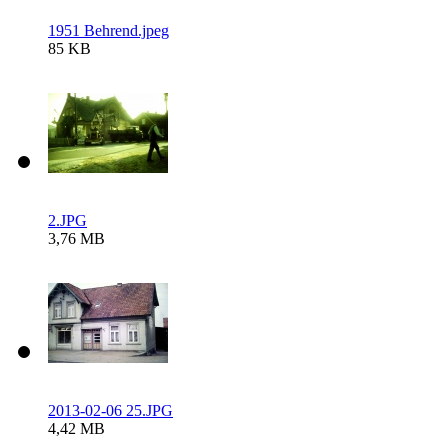
1951 Behrend.jpeg
85 KB
2.JPG
3,76 MB
2013-02-06 25.JPG
4,42 MB