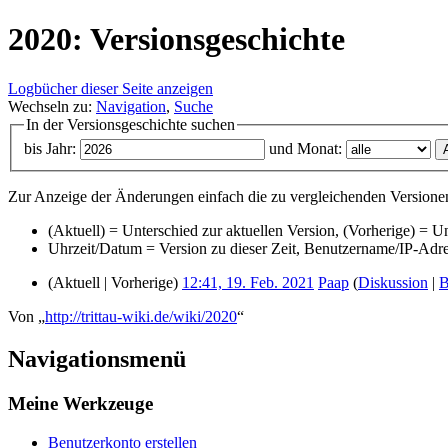
2020: Versionsgeschichte
Logbücher dieser Seite anzeigen
Wechseln zu:
Navigation
,
Suche
In der Versionsgeschichte suchen
bis Jahr:
und Monat:
Zur Anzeige der Änderungen einfach die zu vergleichenden Versionen
(Aktuell) = Unterschied zur aktuellen Version, (Vorherige) = U
Uhrzeit/Datum = Version zu dieser Zeit, Benutzername/IP-Adr
(Aktuell | Vorherige)
12:41, 19. Feb. 2021
‎
Paap
(
Diskussion
|
B
Von „
http://trittau-wiki.de/wiki/2020
“
Navigationsmenü
Meine Werkzeuge
Benutzerkonto erstellen